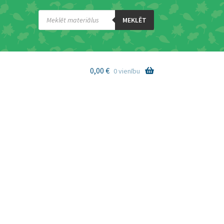
Products
search
MEKLĒT
0,00
€
0 vienību