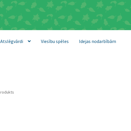
Atslēgvārdi
Viesību spēles
Idejas nodarbībām
produkts