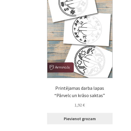
Printējamas darba lapas
“Pārvelc un krāso saktas”
1,92
€
Pievienot grozam