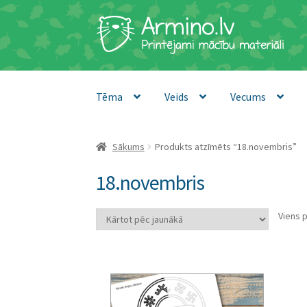
Skip
Skip
to
to
navigation
content
Tēma
Veids
Vecums
Sākums
Produkts atzīmēts “18.novembris”
18.novembris
Viens 