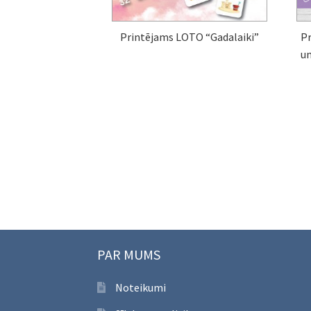
Printējams LOTO “Gadalaiki”
Pr
u
PAR MUMS
Noteikumi