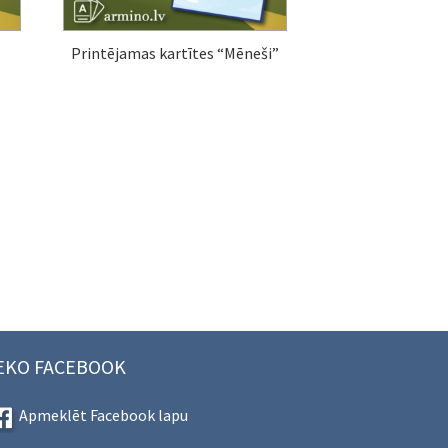
Printējamas kartītes “Mēneši”
EKO FACEBOOK
Apmeklēt Facebook lapu