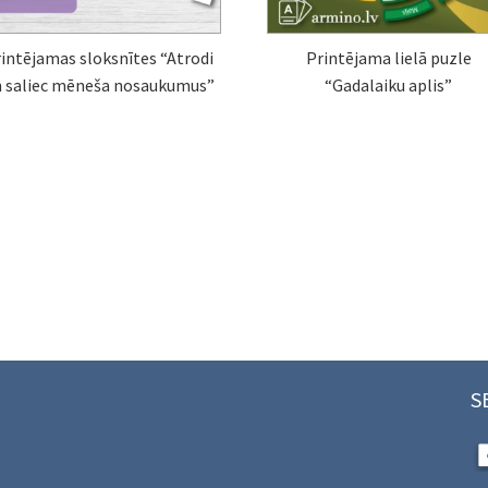
intējamas sloksnītes “Atrodi
Printējama lielā puzle
n saliec mēneša nosaukumus”
“Gadalaiku aplis”
S