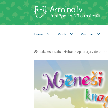
Skip
Skip
to
to
navigation
content
Tēma
Veids
Vecums
Sākums
Dabaszinības
Apkārtējā vide
Prin