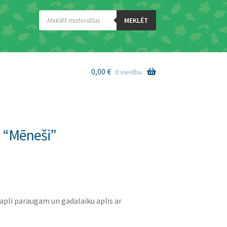
Products
search
MEKLĒT
0,00
€
0 vienību
m “Mēneši”
 apli paraugam un gadalaiku aplis ar