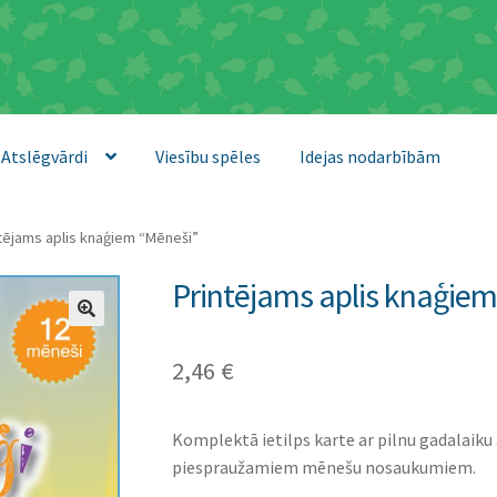
Atslēgvārdi
Viesību spēles
Idejas nodarbībām
tējams aplis knaģiem “Mēneši”
Printējams aplis knaģie
2,46
€
Komplektā ietilps karte ar pilnu gadalaiku
piespraužamiem mēnešu nosaukumiem.