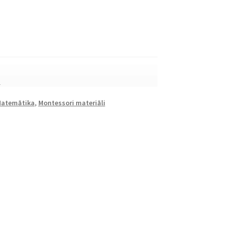
s
atemātika
,
Montessori materiāli