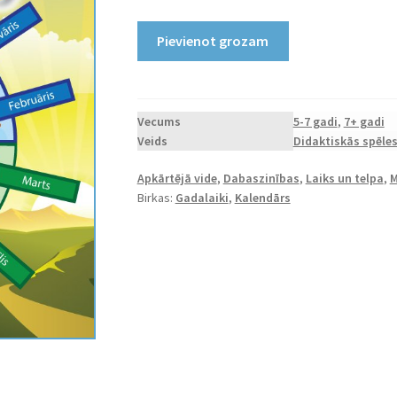
Printējams
Pievienot grozam
aplis
knaģiem
"Mēneši"
daudzums
Vecums
5-7 gadi
,
7+ gadi
Veids
Didaktiskās spēle
Apkārtējā vide
,
Dabaszinības
,
Laiks un telpa
,
M
Birkas:
Gadalaiki
,
Kalendārs