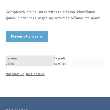
Komplektā ietilps 100 kartītes reizrēķina rēķināšanai
galvā un atbildes sniegšanas automatizēšanas treniņam.
Printējamas
Pievienot grozam
kartītes
"Reizrēķins"
daudzums
Vecums
7+ gadi
Veids
Kartītes
Matemātika
,
Reizināšana