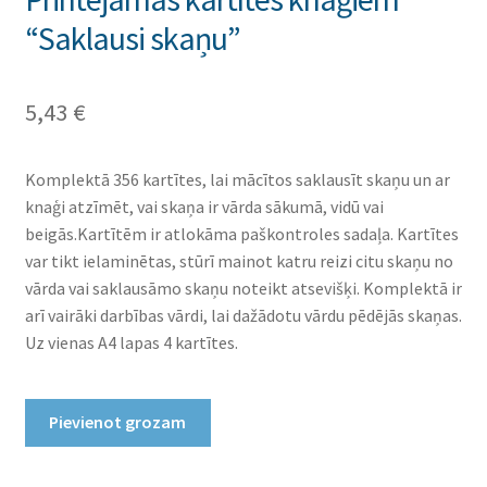
“Saklausi skaņu”
5,43
€
Komplektā 356 kartītes, lai mācītos saklausīt skaņu un ar
knaģi atzīmēt, vai skaņa ir vārda sākumā, vidū vai
beigās.Kartītēm ir atlokāma paškontroles sadaļa. Kartītes
var tikt ielaminētas, stūrī mainot katru reizi citu skaņu no
vārda vai saklausāmo skaņu noteikt atsevišķi. Komplektā ir
arī vairāki darbības vārdi, lai dažādotu vārdu pēdējās skaņas.
Uz vienas A4 lapas 4 kartītes.
Printējamas
Pievienot grozam
kartītes
knaģiem