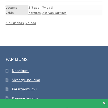
"Saklausi
skaņu"
Vecums
5-7 gadi
,
7+ gadi
Veids
Kartītes
,
Aktīvās kartītes
daudzums
Klausīšanās
,
Valoda
PAR MUMS
Noteikumi
Sīkdatņu politika
Par uzņēmumu
Dāvanas kupons