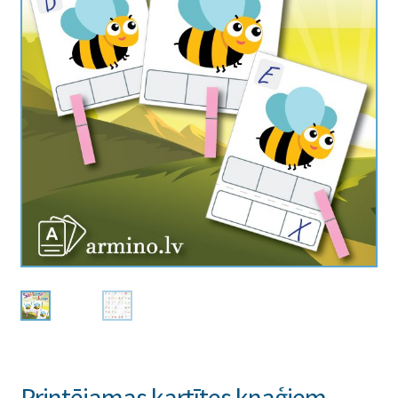
Printējamas kartītes knaģiem