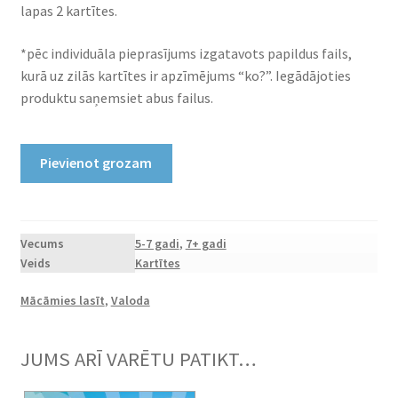
lapas 2 kartītes.
*pēc individuāla pieprasījums izgatavots papildus fails,
kurā uz zilās kartītes ir apzīmējums “ko?”. Iegādājoties
produktu saņemsiet abus failus.
Printējamas
Pievienot grozam
kartītes
"Jautrā
lasīšana"
daudzums
Vecums
5-7 gadi
,
7+ gadi
Veids
Kartītes
Mācāmies lasīt
,
Valoda
JUMS ARĪ VARĒTU PATIKT…