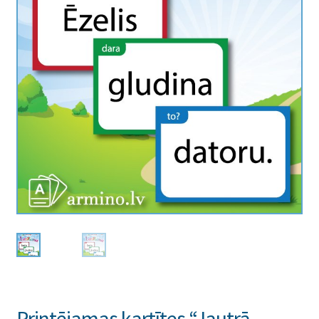
Printējamas kartītes “Jautrā