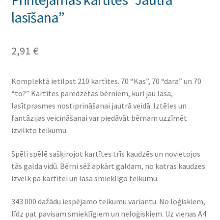
lasīšana”
2,91
€
Komplektā ietilpst 210 kartītes. 70 “Kas”, 70 “dara” un 70
“to?” Kartītes paredzētas bērniem, kuri jau lasa,
lasītprasmes nostiprināšanai jautrā veidā. Iztēles un
fantāzijas veicināšanai var piedāvāt bērnam uzzīmēt
izvilkto teikumu.
Spēli spēlē sašķirojot kartītes trīs kaudzēs un novietojos
tās galda vidū. Bērni sēž apkārt galdam, no katras kaudzes
izvelk pa kartītei un lasa smieklīgo teikumu.
343 000 dažādu iespējamo teikumu variantu. No loģiskiem,
līdz pat pavisam smieklīgiem un neloģiskiem. Uz vienas A4