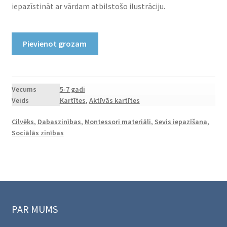
iepazīstināt ar vārdam atbilstošo ilustrāciju.
Printējamas
Pievienot grozam
kartes
“Vārdu
veidošana
“Cilvēks””
Vecums
5-7 gadi
Veids
Kartītes
,
Aktīvās kartītes
daudzums
Cilvēks
,
Dabaszinības
,
Montessori materiāli
,
Sevis iepazīšana
,
Sociālās zinības
PAR MUMS