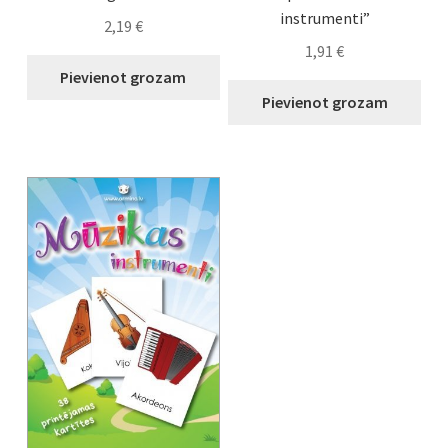
instrumenti”
2,19
€
1,91
€
Pievienot grozam
Pievienot grozam