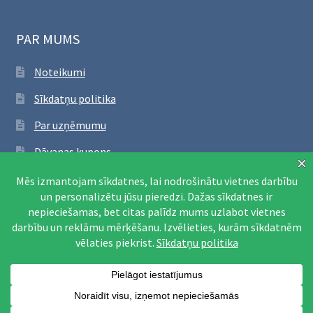
PAR MUMS
Noteikumi
Sīkdatņu politika
Par uzņēmumu
Dāvanas kupons
SEKO FACEBOOK
Apmeklēt Facebook lapu
© Printējami mācību materiāli
0