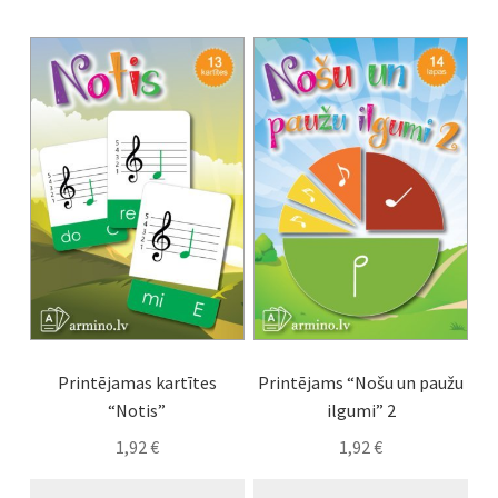
Printējamas kartītes
Printējams “Nošu un paužu
“Notis”
ilgumi” 2
1,92
€
1,92
€