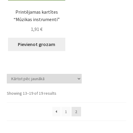
Printējamas kartītes
“Mūzikas instrumenti”
1,91
€
Pievienot grozam
Sorted
Showing 13–19 of 19 results
by
latest
1
2