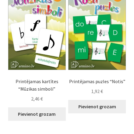
menu
Expand
Veids
child
menu
Expand
Vecums
child
menu
Expand
Atslēgvārdi
child
menu
Viesību spēles
Idejas nodarbībām
Printējamas kartītes
Printējamas puzles “Notis”
“Mūzikas simboli”
1,92
€
2,46
€
Pievienot grozam
Pievienot grozam